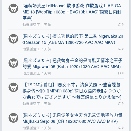
[喵萌奶茶屋LoliHouse] 欺诈游戏 诈欺游戏 LIAR GA
ME 18 [WebRip 1080p HEVC10bit AAC][简繁日内封
字幕]
动漫搬运工
1天前
0
[黒ネズミたち] 擅长逃跑的殿下 第二季 Nigewaka 2n
d Season 15 (ABEMA 1280x720 AVC AAC MKV)
动漫搬运工
1天前
0
[黒ネズミたち] 拯救替身千金的是冷酷无情冰之王子
的爱 Migawari 05 (Baha 1920x1080 AVC AAC MP4)
动漫搬运工
1天前
0
【TSDM字幕组】[恶女不才，请多关照 ～雏宫蝶鼠
换身传～][01][MP4][1080p][简日双语内嵌][ふつつか
な悪女ではございますが ～雏宫蝶鼠とりかえ伝～]
动漫搬运工
1天前
0
[黒ネズミたち] 无自觉圣女今天也无意识地释放力量
Mujikaku Seijo 06 (CR 1920x1080 AVC AAC MKV)
动漫搬运工
1天前
0