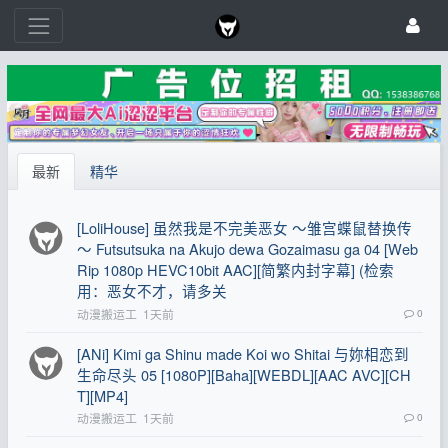
最新
精华
[LoliHouse] 虽然我是不完美恶女 ～雏宫蝶鼠替换传
～ Futsutsuka na Akujo dewa Gozaimasu ga 04 [Web
Rip 1080p HEVC10bit AAC][简繁内封字幕] (检索
用：恶女不才，请多关
动漫搬运工
1天前
0
[ANi] Kimi ga Shinu made Koi wo Shitai 与妳相恋到
生命尽头 05 [1080P][Baha][WEBDL][AAC AVC][CH
T][MP4]
动漫搬运工
1天前
0