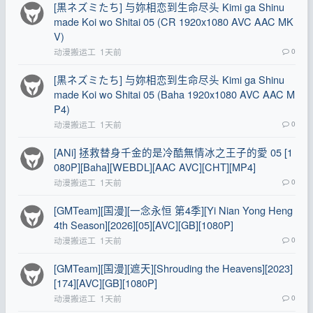
[黒ネズミたち] 与妳相恋到生命尽头 Kimi ga Shinu
made Koi wo Shitai 05 (CR 1920x1080 AVC AAC MK
V)
动漫搬运工
1天前
0
[黒ネズミたち] 与妳相恋到生命尽头 Kimi ga Shinu
made Koi wo Shitai 05 (Baha 1920x1080 AVC AAC M
P4)
动漫搬运工
1天前
0
[ANi] 拯救替身千金的是冷酷無情冰之王子的愛 05 [1
080P][Baha][WEBDL][AAC AVC][CHT][MP4]
动漫搬运工
1天前
0
[GMTeam][国漫][一念永恒 第4季][Yi Nian Yong Heng
4th Season][2026][05][AVC][GB][1080P]
动漫搬运工
1天前
0
[GMTeam][国漫][遮天][Shrouding the Heavens][2023]
[174][AVC][GB][1080P]
动漫搬运工
1天前
0