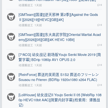
动漫搬运工
1天前
0
[GMTeam][国漫][逆天邪神 第2季][Against the Gods
Ⅱ][2026][19][HEVC][GB][4K]
动漫搬运工
1天前
0
[GMTeam][国漫][东大高武学院][Oriental Martial Acad
emy][2026][05][GB][4K HEVC 10Bit]
动漫搬运工
1天前
0
[7³ACG] 幼女战记 剧场版Youjo Senki Movie 2019 [简
繁字幕] BDrip 1080p AV1 OPUS 2.0
动漫搬运工
1天前
0
[ReinForce] 葬送的芙莉莲 S1S2 葬送のフリーレン
Sousou no Frieren (BDRip 1920x1080 x264 FLAC)
动漫搬运工
1天前
0
[LoliHouse] 幼女战记II Youjo Senki II 05 [WebRip 108
0p HEVC10bit AAC][简繁内封字幕](检索用：谭雅战
记)