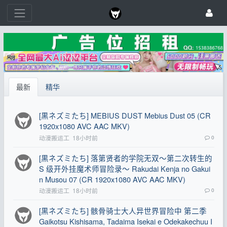
最新
精华
[黒ネズミたち] MEBIUS DUST Mebius Dust 05 (CR
1920x1080 AVC AAC MKV)
动漫搬运工
18小时前
0
[黒ネズミたち] 落第贤者的学院无双～第二次转生的
S 级开外挂魔术师冒险录～ Rakudai Kenja no Gakui
n Musou 07 (CR 1920x1080 AVC AAC MKV)
动漫搬运工
18小时前
0
[黒ネズミたち] 骸骨骑士大人异世界冒险中 第二季
Gaikotsu Kishisama, Tadaima Isekai e Odekakechuu I