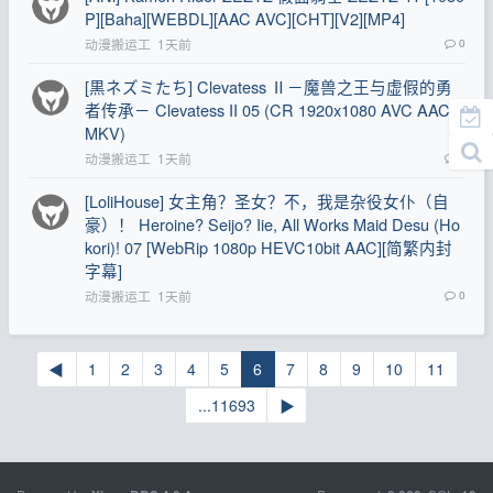
P][Baha][WEBDL][AAC AVC][CHT][V2][MP4]
动漫搬运工
1天前
0
[黒ネズミたち] Clevatess Ⅱ－魔兽之王与虚假的勇
者传承－ Clevatess II 05 (CR 1920x1080 AVC AAC
MKV)
动漫搬运工
1天前
0
[LoliHouse] 女主角？圣女？不，我是杂役女仆（自
豪）！ Heroine? Seijo? Iie, All Works Maid Desu (Ho
kori)! 07 [WebRip 1080p HEVC10bit AAC][简繁内封
字幕]
动漫搬运工
1天前
0
◀
1
2
3
4
5
6
7
8
9
10
11
...11693
▶