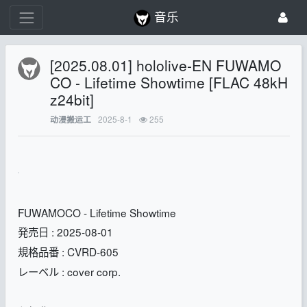
音乐
[2025.08.01] hololive-EN FUWAMO
CO - Lifetime Showtime [FLAC 48kH
z24bit]
2025-8-1
255
动漫搬运工
FUWAMOCO - Lifetime Showtime
発売日 : 2025-08-01
規格品番 : CVRD-605
レーベル : cover corp.