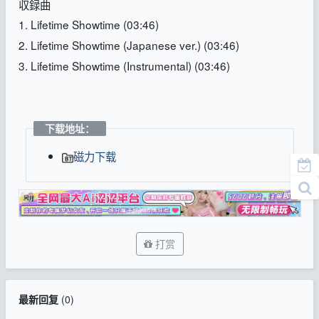
収録曲
1. Lifetime Showtime (03:46)
2. Lifetime Showtime (Japanese ver.) (03:46)
3. Lifetime Showtime (Instrumental) (03:46)
下载地址：
磁力下载
打赏
最新回复
(
0
)