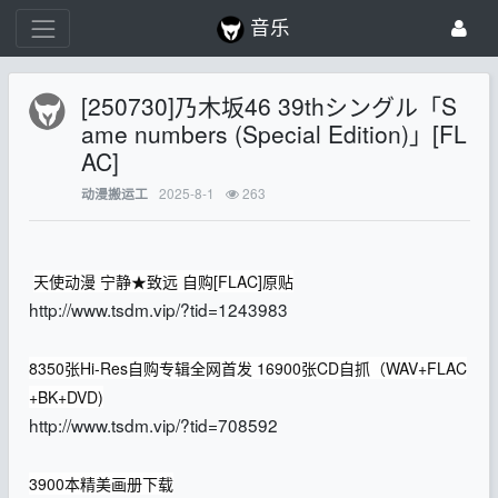
音乐
[250730]乃木坂46 39thシングル「S
ame numbers (Special Edition)」[FL
AC]
2025-8-1
263
动漫搬运工
天使动漫 宁静★致远 自购[FLAC]原贴
http://www.tsdm.vip/?tid=1243983
8350张Hi-Res自购专辑全网首发 16900张CD自抓（WAV+FLAC
+BK+DVD)
http://www.tsdm.vip/?tid=708592
3900本精美画册下载