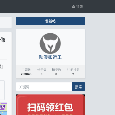
登录
发新帖
偶像
动漫搬运工
]
主题数
帖子数
精华数
注册排名
233843
0
0
2
搜索