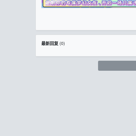
最新回复
(
0
)