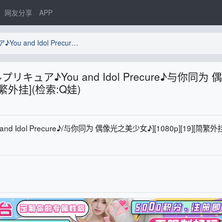
网友分享
APP
[雪飘工作室][キミとアイドルプリキュア♪You and Idol Precure♪与你同为 偶像光之美少女♪][1080p][19][简繁外挂](检索:Q娃)
キュア♪You and Idol Precure♪与你同为 
简繁外挂](检索:Q娃)
Idol Precure♪/与你同为 偶像光之美少女♪][1080p][19][简繁外挂