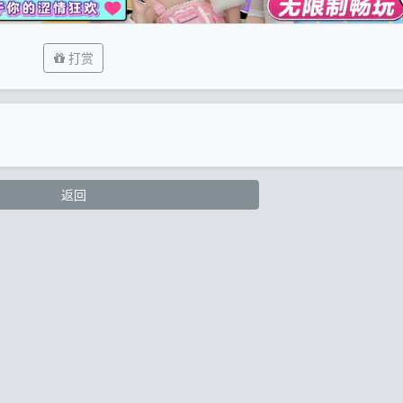
打赏
返回