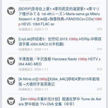
[BDRIP]圣母在上第1-4季玛莉亚的凝望第1-4季マリ
ア様がみてる 1st-4thシーズンMaria-sama ga Miteru
Season1-4 全44話+映像特典+FANDISCs+CDs(
1080
p
HEVC 10bit FLAC so
动漫搬运工
2020-1-11
0
[LxyLab]终结者5：创世纪.2015.
1080p
.HDRip.中韩双
语字幕.x264.AAC2.0(半机翻)
动漫搬运工
2020-1-11
0
半澤直樹／半沢直樹 Hanzawa Naoki
1080p
HDTV x
264 AAC-MED
动漫搬运工
2020-1-11
0
[A-Nime.cn][
1080p
][X264_AAC]哆啦A梦2015年剧场
版→大雄的宇宙英雄记
动漫搬运工
2020-1-11
0
【dm
1080p
冷番补完计划】相遇在梦中 Yume de Aet
ara 梦中相会 TV+OVA 全集（中字）