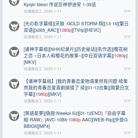
Kyojin Ideon 传说巨神伊迪安 1-39话
动漫搬运工
2020-1-11
0
[光の影字幕组][牙狼 -GOLD STORM-翔][13-16][繁日
双语][x265_AAC][
1080p
][TVrip][HEVC]
动漫搬运工
2020-1-11
0
[诸神字幕组][NHK纪录片][历史秘话][名作选][樱花树
之恋 ~日本人和樱花的故事~][中日双语字幕][
1080p
]
[MKV]
动漫搬运工
2020-1-11
0
【诸神字幕组】[我的青春恋爱物语果然有问题 续果
然我的青春恋爱喜剧搞错了 续][01-13合集][简繁日文
字幕][
1080p
][MKV]
动漫搬运工
2020-1-11
0
[茉語星夢][偽戀:Nisekoi S2][01-12END]『自由字幕
組-RAW』[AVC-10Bit-
1080p
AAC][WEB-Rip][外掛G
BBIG5][MP4]
动漫搬运工
2020-1-11
0