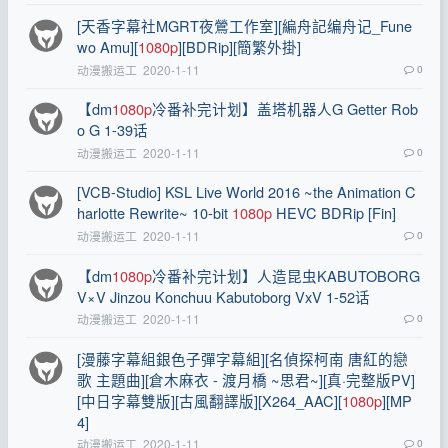
[天香字幕社MGRT夜鶯工作室][編舟記编舟记_Fune
wo Amu][
1080p
][BDRip][簡繁外掛]
动漫搬运工
2020-1-11
0
【dm
1080p
冷番补完计划】盖塔机器人G Getter Rob
o G 1-39话
动漫搬运工
2020-1-11
0
[VCB-Studio] KSL Live World 2016 ~the Animation C
harlotte Rewrite~ 10-bit
1080p
HEVC BDRip [Fin]
动漫搬运工
2020-1-11
0
【dm
1080p
冷番补完计划】人造昆虫KABUTOBORG
V×V Jinzou Konchuu Kabutoborg VxV 1-52话
动漫搬运工
2020-1-11
0
[漫藤字幕組銀色子彈字幕組][名偵探柯南 唐紅的戀
歌 主題曲][倉木麻衣 - 渡月橋 ~思君~][真·完整版PV]
[中日字幕雙版][古風翻譯版][X264_AAC][
1080p
][MP
4]
动漫搬运工
2020-1-11
0