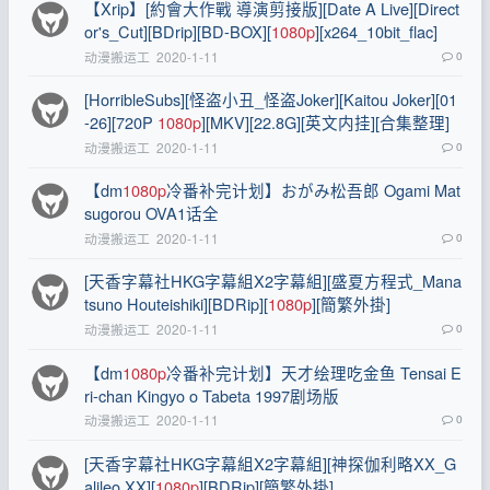
【Xrip】[約會大作戰 導演剪接版][Date A Live][Direct
or's_Cut][BDrip][BD-BOX][
1080p
][x264_10bit_flac]
动漫搬运工
2020-1-11
0
[HorribleSubs][怪盗小丑_怪盗Joker][Kaitou Joker][01
-26][720P
1080p
][MKV][22.8G][英文内挂][合集整理]
动漫搬运工
2020-1-11
0
【dm
1080p
冷番补完计划】おがみ松吾郎 Ogami Mat
sugorou OVA1话全
动漫搬运工
2020-1-11
0
[天香字幕社HKG字幕組X2字幕組][盛夏方程式_Mana
tsuno Houteishiki][BDRip][
1080p
][簡繁外掛]
动漫搬运工
2020-1-11
0
【dm
1080p
冷番补完计划】天才绘理吃金鱼 Tensai E
ri-chan Kingyo o Tabeta 1997剧场版
动漫搬运工
2020-1-11
0
[天香字幕社HKG字幕組X2字幕組][神探伽利略XX_G
alileo.XX][
1080p
][BDRip][簡繁外掛]