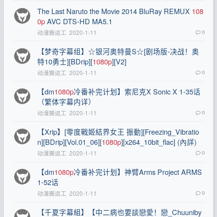
The Last Naruto the Movie 2014 BluRay REMUX
108
0p
AVC DTS-HD MA5.1
动漫搬运工
2020-1-11
0
【梦奇字幕组】☆银河奥特曼S☆[剧场版-决战！奥
特10勇士][BDrip][
1080p
][V2]
动漫搬运工
2020-1-11
0
【dm
1080p
冷番补完计划】索尼克X Sonic X 1-35话
（繁体字幕内详）
动漫搬运工
2020-1-11
0
【Xrip】[零度戰姬結界女王 振動][Freezing_Vibratio
n][BDrip][Vol.01_06][
1080p
][x264_10bit_flac] (內詳)
动漫搬运工
2020-1-11
0
【dm
1080p
冷番补完计划】神臂Arms Project ARMS
1-52话
动漫搬运工
2020-1-11
0
【千夏字幕組】【中二病也要談戀愛！戀_Chuuniby