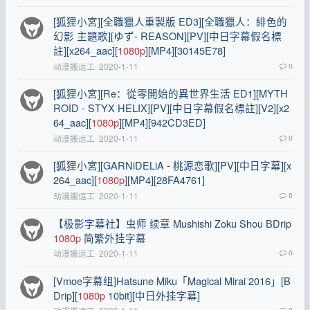
[狐狸小宮][全職獵人重製版 ED3][全職獵人：緋色的
幻影 主題歌][ゆず- REASON][PV][中日字幕假名標
註][x264_aac][
1080p
][MP4][30145E78]
动漫搬运工
2020-1-11
0
[狐狸小宮][Re：從零開始的異世界生活 ED1][MYTH
ROID - STYX HELIX][PV][中日字幕假名標註][V2][x2
64_aac][
1080p
][MP4][942CD3ED]
动漫搬运工
2020-1-11
0
[狐狸小宮][GARNiDELiA - 桃源恋歌][PV][中日字幕][x
264_aac][
1080p
][MP4][28FA4761]
动漫搬运工
2020-1-11
0
【极影字幕社】虫师 续章 Mushishi Zoku Shou BDrip
1080p
简繁外挂字幕
动漫搬运工
2020-1-11
0
[Vmoe字幕组]Hatsune Miku「Magical Mirai 2016」[B
Drip][
1080p
10bit][中日外挂字幕]
0