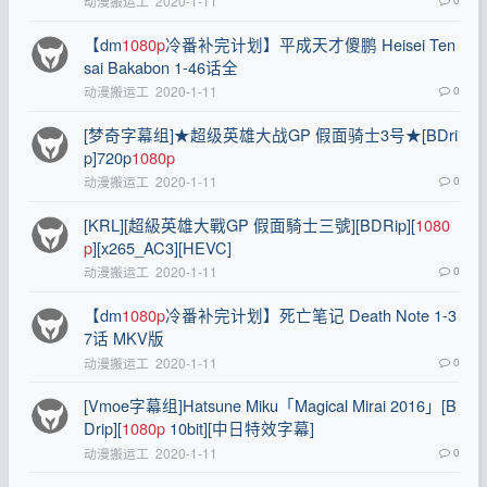
动漫搬运工
2020-1-11
【dm
1080p
冷番补完计划】平成天才傻鹏 Heisei Ten
sai Bakabon 1-46话全
动漫搬运工
2020-1-11
0
[梦奇字幕组]★超级英雄大战GP 假面骑士3号★[BDri
p]720p
1080p
动漫搬运工
2020-1-11
0
[KRL][超級英雄大戰GP 假面騎士三號][BDRip][
1080
p
][x265_AC3][HEVC]
动漫搬运工
2020-1-11
0
【dm
1080p
冷番补完计划】死亡笔记 Death Note 1-3
7话 MKV版
动漫搬运工
2020-1-11
0
[Vmoe字幕组]Hatsune Miku「Magical Mirai 2016」[B
Drip][
1080p
10bit][中日特效字幕]
动漫搬运工
2020-1-11
0