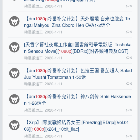
动漫搬运工
2020-1-11
0
【dm
1080p
冷番补完计划】天外魔境 自来也胧变 Te
ngai Makyou: Ziria Oboro Hen OVA1-2话全
动漫搬运工
2020-1-11
0
[天香字幕社夜鶯工作室][圖書館戰爭電影版_Toshoka
n Sensou Movie][
1080p
][BDRip][附各類特典及OST]
动漫搬运工
2020-1-11
0
【dm
1080p
冷番补完计划】色拉王国 番茄超人 Salad
Juu Yuushi Tomatoman 1-50话
动漫搬运工
2020-1-11
0
【dm
1080p
冷番补完计划】神八剑传 Shin Hakkende
n 1-26话全
动漫搬运工
2020-1-11
0
【Xrip】[零度戰姬結界女王][Freezing][BDrip][Vol.01_
06][
1080p
][x264_10bit_flac]
动漫搬运工
2020-1-11
0