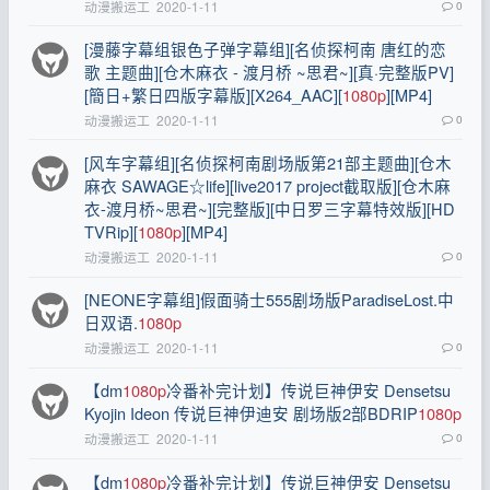
动漫搬运工
2020-1-11
0
[漫藤字幕组银色子弹字幕组][名侦探柯南 唐红的恋
歌 主题曲][仓木麻衣 - 渡月桥 ~思君~][真·完整版PV]
[簡日+繁日四版字幕版][X264_AAC][
1080p
][MP4]
动漫搬运工
2020-1-11
0
[风车字幕组][名侦探柯南剧场版第21部主题曲][仓木
麻衣 SAWAGE☆life][live2017 project截取版][仓木麻
衣-渡月桥~思君~][完整版][中日罗三字幕特效版][HD
TVRip][
1080p
][MP4]
动漫搬运工
2020-1-11
0
[NEONE字幕组]假面骑士555剧场版ParadiseLost.中
日双语.
1080p
动漫搬运工
2020-1-11
0
【dm
1080p
冷番补完计划】传说巨神伊安 Densetsu
Kyojin Ideon 传说巨神伊迪安 剧场版2部BDRIP
1080p
动漫搬运工
2020-1-11
0
【dm
1080p
冷番补完计划】传说巨神伊安 Densetsu