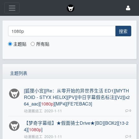
搜索
主题贴
所有贴
主题列表
[狐狸小宫][Re：从零开始的异世界生活 ED1][MYTH
ROID - STYX HELIX][PV][中日字幕假名标注][V2][x2
64_aac][
1080p
][MP4][FE7EBAC3]
动漫搬运工
2020-1-11
0
【梦奇字幕组】★假面骑士Drive★[BD][BOX2][13-2
4][
1080p
]
动漫搬运工
2020-1-11
0